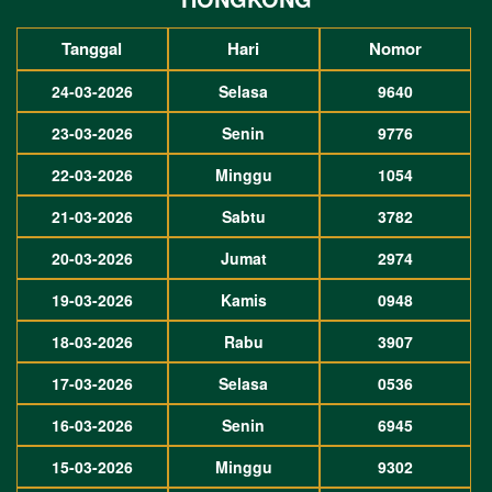
Tanggal
Hari
Nomor
24-03-2026
Selasa
9640
23-03-2026
Senin
9776
22-03-2026
Minggu
1054
21-03-2026
Sabtu
3782
20-03-2026
Jumat
2974
19-03-2026
Kamis
0948
18-03-2026
Rabu
3907
17-03-2026
Selasa
0536
16-03-2026
Senin
6945
15-03-2026
Minggu
9302