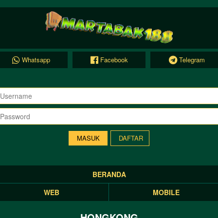
Whatsapp
Facebook
Telegram
DAFTAR
BERANDA
WEB
MOBILE
HONGKONG