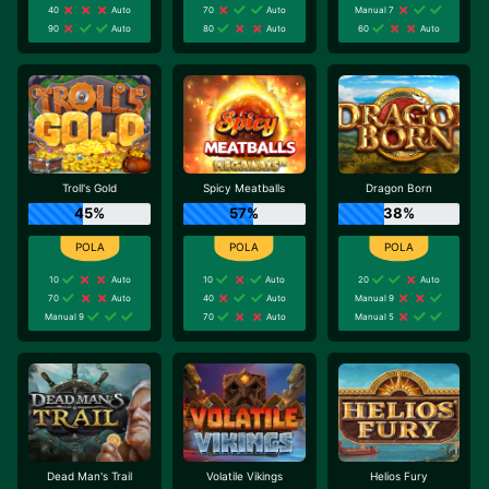
40
Auto
70
Auto
Manual 7
90
Auto
80
Auto
60
Auto
Troll's Gold
Spicy Meatballs
Dragon Born
45%
57%
38%
10
Auto
10
Auto
20
Auto
70
Auto
40
Auto
Manual 9
Manual 9
70
Auto
Manual 5
Dead Man's Trail
Volatile Vikings
Helios Fury