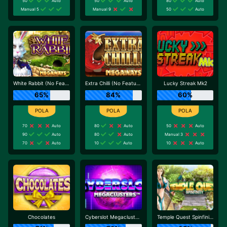
50
Auto
50
Auto
80
Auto
Manual 5
Manual 9
50
Auto
White Rabbit (No Feature Drop)
Extra Chilli (No Feature Drop)
Lucky Streak Mk2
65%
84%
60%
70
Auto
80
Auto
50
Auto
90
Auto
80
Auto
Manual 3
70
Auto
10
Auto
10
Auto
Chocolates
Cyberslot Megaclusters
Temple Quest Spinfinity