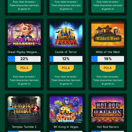
Pola tidak tersedia !
Pola tidak tersedia !
Pola tidak tersedia !
Tidak disarankan bermain
Tidak disarankan bermain
Tidak disarankan bermain
di game ini
di game ini
di game ini
Great Pigsby Megaways
Castle of Terror
Wilds of the West
22%
12%
19%
Pola tidak tersedia !
Pola tidak tersedia !
Pola tidak tersedia !
Tidak disarankan bermain
Tidak disarankan bermain
Tidak disarankan bermain
di game ini
di game ini
di game ini
Templar Tumble 2
9K Kong in Vegas
Hot Rod Racers