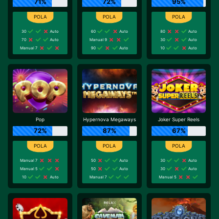
71%
72%
95%
30
Auto
60
Auto
80
Auto
70
Auto
Manual 9
30
Auto
Manual 7
90
Auto
10
Auto
Pop
Hypernova Megaways
Joker Super Reels
72%
87%
67%
Manual 7
50
Auto
30
Auto
Manual 5
50
Auto
30
Auto
10
Auto
Manual 7
Manual 5