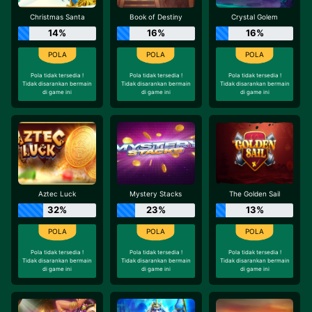
Christmas Santa
Book of Destiny
Crystal Golem
14%
16%
16%
Pola tidak tersedia !
Pola tidak tersedia !
Pola tidak tersedia !
Tidak disarankan bermain
Tidak disarankan bermain
Tidak disarankan bermain
di game ini
di game ini
di game ini
Aztec Luck
Mystery Stacks
The Golden Sail
32%
23%
13%
Pola tidak tersedia !
Pola tidak tersedia !
Pola tidak tersedia !
Tidak disarankan bermain
Tidak disarankan bermain
Tidak disarankan bermain
di game ini
di game ini
di game ini