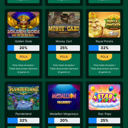
Golden Gods
Money Cart
Royal Potato
20%
25%
32%
Pola tidak tersedia !
Pola tidak tersedia !
Pola tidak tersedia !
Tidak disarankan bermain
Tidak disarankan bermain
Tidak disarankan bermain
di game ini
di game ini
di game ini
Plunderland
Medallion Megaways
Star Pops
32%
20%
25%