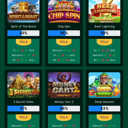
Spirit of The Beast
Chip Spin
Beef Lightning
45%
56%
50%
10
Auto
Manual 5
30
Auto
Manual 9
70
Auto
Manual 5
50
Auto
80
Auto
80
Auto
3 Secret Cities
Money Cart 2
Deep Descent
51%
46%
43%
Manual 5
Manual 5
Manual 7