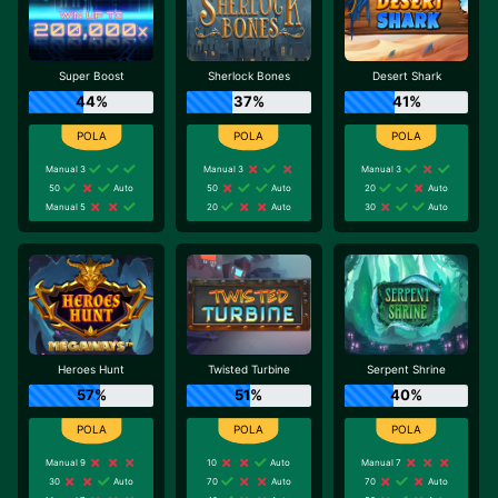
Super Boost
Sherlock Bones
Desert Shark
44%
37%
41%
Manual 3
Manual 3
Manual 3
50
Auto
50
Auto
20
Auto
Manual 5
20
Auto
30
Auto
Heroes Hunt
Twisted Turbine
Serpent Shrine
57%
51%
40%
Manual 9
10
Auto
Manual 7
30
Auto
70
Auto
70
Auto