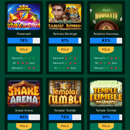
Powerspin
Ramses Revenge
Roulette Nouveau
78%
91%
83%
Manual 5
Manual 9
Manual 5
40
Auto
Manual 9
90
Auto
Manual 9
10
Auto
Manual 7
Snake Arena
Templar Tumble
Temple Tumble
65%
73%
91%