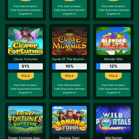
Pola tidak tersedia !
Pola tidak tersedia !
Pola tidak tersedia !
Tidak disarankan bermain
Tidak disarankan bermain
Tidak disarankan bermain
di game ini
di game ini
di game ini
Clover Fortunes
Curse Of The Mummies
Blender Blitz
31%
10%
12%
Pola tidak tersedia !
Pola tidak tersedia !
Pola tidak tersedia !
Tidak disarankan bermain
Tidak disarankan bermain
Tidak disarankan bermain
di game ini
di game ini
di game ini
Flower Fortunes Supreme
Banana Town
Wild Portals