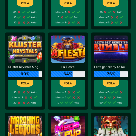
80
Auto
Manual 9
50
Auto
30
Auto
10
Auto
Manual 7
30
Auto
Manual 9
Manual 5
Kluster Krystals Megaclusters
La Fiesta
Let's get ready to Rumble
90%
64%
76%
50
Auto
Manual 7
Manual 5
Manual 9
Manual 3
20
Auto
20
Auto
10
Auto
90
Auto