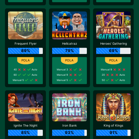
Frequent Flyer
Hellcatraz
Heroes' Gathering
89%
79%
69%
40
Auto
Manual 3
Manual 9
60
Auto
Manual 9
20
Auto
Manual 5
Manual 5
50
Auto
Ignite The Night
Iron Bank
King of Kings
85%
93%
91%