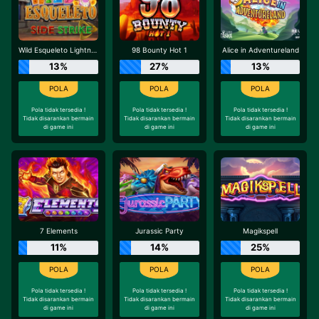
Wild Esqueleto Lightning Chase
98 Bounty Hot 1
Alice in Adventureland
13%
27%
13%
Pola tidak tersedia !
Pola tidak tersedia !
Pola tidak tersedia !
Tidak disarankan bermain
Tidak disarankan bermain
Tidak disarankan bermain
di game ini
di game ini
di game ini
7 Elements
Jurassic Party
Magikspell
11%
14%
25%
Pola tidak tersedia !
Pola tidak tersedia !
Pola tidak tersedia !
Tidak disarankan bermain
Tidak disarankan bermain
Tidak disarankan bermain
di game ini
di game ini
di game ini