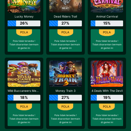
Lucky Money
Dead Riders Trail
Animal Carnival
26%
27%
15%
Pola tidak tersedia !
Pola tidak tersedia !
Pola tidak tersedia !
Tidak disarankan bermain
Tidak disarankan bermain
Tidak disarankan bermain
di game ini
di game ini
di game ini
Wild Buccaneers Megaways
Money Train 3
4 Deals With The Devil
18%
27%
19%
Pola tidak tersedia !
Pola tidak tersedia !
Pola tidak tersedia !
Tidak disarankan bermain
Tidak disarankan bermain
Tidak disarankan bermain
di game ini
di game ini
di game ini