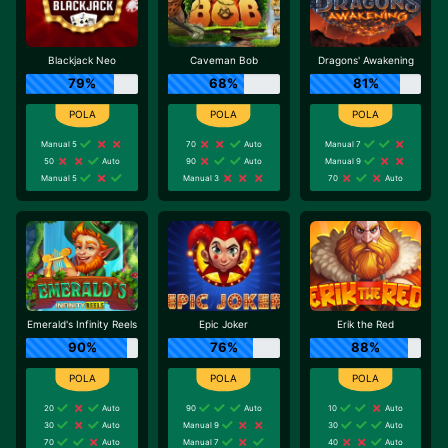
Blackjack Neo
Caveman Bob
Dragons' Awakening
79%
68%
81%
Manual 5
70
Auto
Manual 7
50
Auto
90
Auto
Manual 9
Manual 5
Manual 3
70
Auto
Emerald's Infinity Reels
Epic Joker
Erik the Red
90%
76%
88%
20
Auto
90
Auto
10
Auto
30
Auto
Manual 9
30
Auto
70
Auto
Manual 7
40
Auto