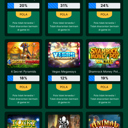
20%
31%
24%
Pola tidak tersedia !
Pola tidak tersedia !
Pola tidak tersedia !
Tidak disarankan bermain
Tidak disarankan bermain
Tidak disarankan bermain
di game ini
di game ini
di game ini
4 Secret Pyramids
Vegas Megaways
Shamrock Money Pot 10K Ways
18%
12%
19%
Pola tidak tersedia !
Pola tidak tersedia !
Pola tidak tersedia !
Tidak disarankan bermain
Tidak disarankan bermain
Tidak disarankan bermain
di game ini
di game ini
di game ini