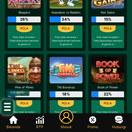
Reapers
Napoleon vs Rabbits
Net Gains
26%
34%
15%
Pola tidak tersedia !
Pola tidak tersedia !
Pola tidak tersedia !
Tidak disarankan bermain
Tidak disarankan bermain
Tidak disarankan bermain
di game ini
di game ini
di game ini
Pine of Plinko
Tiki Bonanza
Book of Power
TAP HERE!
22%
18%
22%
Pola tidak tersedia !
Pola tidak tersedia !
Pola tidak tersedia !
Tidak disarankan bermain
Tidak disarankan bermain
Tidak disarankan bermain
di game ini
di game ini
di game ini
Beranda
RTP
Masuk
Promo
Hubungi