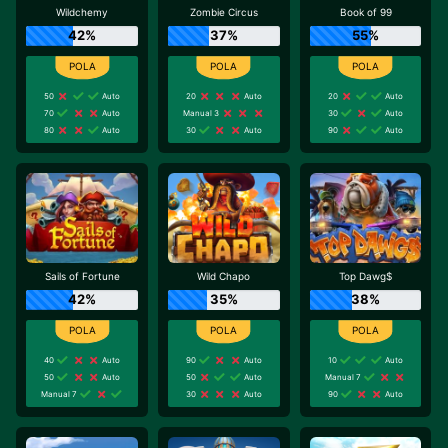
Wildchemy
Zombie Circus
Book of 99
42%
37%
55%
50
Auto
20
Auto
20
Auto
70
Auto
Manual 3
30
Auto
80
Auto
30
Auto
90
Auto
Sails of Fortune
Wild Chapo
Top Dawg$
42%
35%
38%
40
Auto
90
Auto
10
Auto
50
Auto
50
Auto
Manual 7
Manual 7
30
Auto
90
Auto