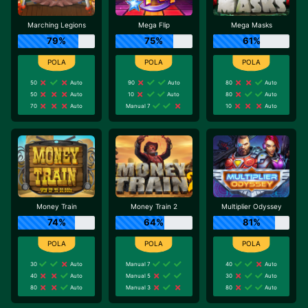
Marching Legions
Mega Flip
Mega Masks
79%
75%
61%
50
Auto
90
Auto
80
Auto
50
Auto
10
Auto
80
Auto
70
Auto
Manual 7
10
Auto
Money Train
Money Train 2
Multiplier Odyssey
74%
64%
81%
30
Auto
Manual 7
40
Auto
40
Auto
Manual 5
30
Auto
80
Auto
Manual 3
80
Auto