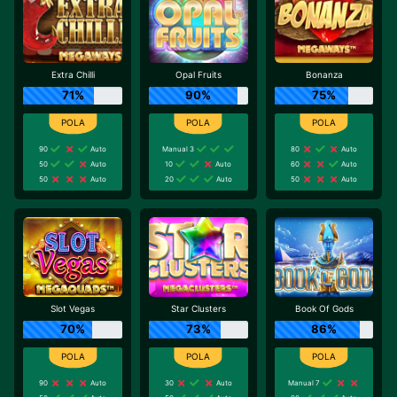
Extra Chilli
Opal Fruits
Bonanza
71%
90%
75%
90
Auto
Manual 3
80
Auto
50
Auto
10
Auto
60
Auto
50
Auto
20
Auto
50
Auto
Slot Vegas
Star Clusters
Book Of Gods
70%
73%
86%
90
Auto
30
Auto
Manual 7