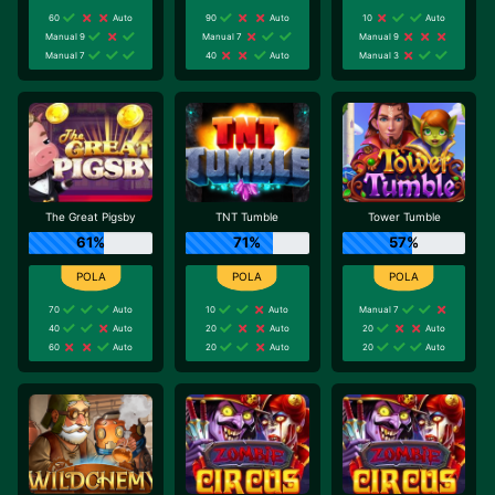
60
Auto
90
Auto
10
Auto
Manual 9
Manual 7
Manual 9
Manual 7
40
Auto
Manual 3
The Great Pigsby
TNT Tumble
Tower Tumble
61%
71%
57%
70
Auto
10
Auto
Manual 7
40
Auto
20
Auto
20
Auto
60
Auto
20
Auto
20
Auto