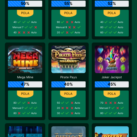
50%
55%
52%
40
Auto
90
Auto
40
Auto
Manual 7
Manual 9
80
Auto
40
Auto
20
Auto
60
Auto
Mega Mine
Pirate Pays
Joker Jackpot
47%
40%
45%
80
Auto
50
Auto
70
Auto
Manual 7
20
Auto
Manual 7
80
Auto
30
Auto
80
Auto