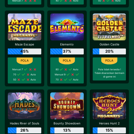
Manual 7
40
Auto
50
Auto
Maze Escape
Elemento
Golden Castle
45%
37%
20%
Manual 7
80
Auto
Pola tidak tersedia !
Tidak disarankan bermain
70
Auto
Manual 9
di game ini
50
Auto
70
Auto
Hades River of Souls
Bounty Showdown
Heroes Hunt 2
26%
13%
15%