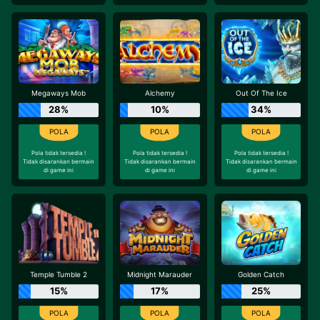
Megaways Mob
Alchemy
Out Of The Ice
28%
10%
34%
Pola tidak tersedia !
Pola tidak tersedia !
Pola tidak tersedia !
Tidak disarankan bermain
Tidak disarankan bermain
Tidak disarankan bermain
di game ini
di game ini
di game ini
Temple Tumble 2
Midnight Marauder
Golden Catch
15%
17%
25%