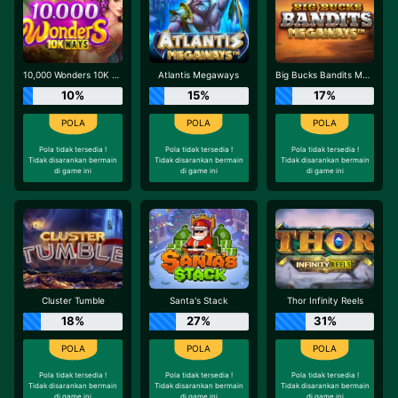
10,000 Wonders 10K Ways
Atlantis Megaways
Big Bucks Bandits Megaways
10%
15%
17%
Pola tidak tersedia !
Pola tidak tersedia !
Pola tidak tersedia !
Tidak disarankan bermain
Tidak disarankan bermain
Tidak disarankan bermain
di game ini
di game ini
di game ini
Cluster Tumble
Santa's Stack
Thor Infinity Reels
18%
27%
31%
Pola tidak tersedia !
Pola tidak tersedia !
Pola tidak tersedia !
Tidak disarankan bermain
Tidak disarankan bermain
Tidak disarankan bermain
di game ini
di game ini
di game ini