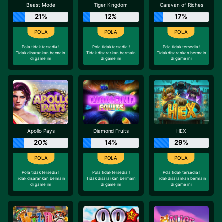
Beast Mode
Tiger Kingdom
Caravan of Riches
21%
12%
17%
Pola tidak tersedia !
Pola tidak tersedia !
Pola tidak tersedia !
Tidak disarankan bermain
Tidak disarankan bermain
Tidak disarankan bermain
di game ini
di game ini
di game ini
Apollo Pays
Diamond Fruits
HEX
20%
14%
29%
Pola tidak tersedia !
Pola tidak tersedia !
Pola tidak tersedia !
Tidak disarankan bermain
Tidak disarankan bermain
Tidak disarankan bermain
di game ini
di game ini
di game ini