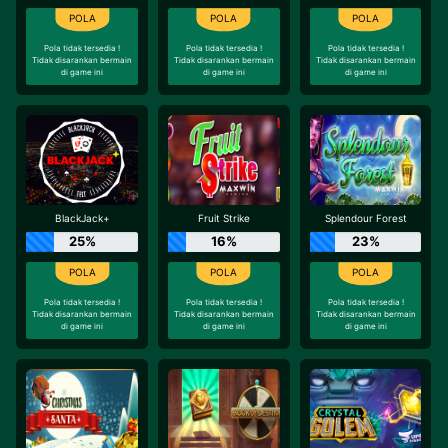
Pola tidak tersedia !
Pola tidak tersedia !
Pola tidak tersedia !
Tidak disarankan bermain
Tidak disarankan bermain
Tidak disarankan bermain
di game ini
di game ini
di game ini
BlackJack+
Fruit Strike
Splendour Forest
25%
16%
23%
Pola tidak tersedia !
Pola tidak tersedia !
Pola tidak tersedia !
Tidak disarankan bermain
Tidak disarankan bermain
Tidak disarankan bermain
di game ini
di game ini
di game ini