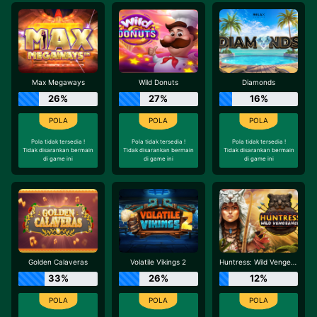
Max Megaways
Wild Donuts
Diamonds
26%
27%
16%
Pola tidak tersedia !
Pola tidak tersedia !
Pola tidak tersedia !
Tidak disarankan bermain
Tidak disarankan bermain
Tidak disarankan bermain
di game ini
di game ini
di game ini
Golden Calaveras
Volatile Vikings 2
Huntress: Wild Vengeance
33%
26%
12%