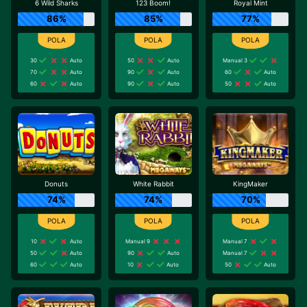
6 Wild Sharks
123 Boom!
Royal Mint
86%
85%
77%
30
Auto
50
Auto
Manual 3
70
Auto
90
Auto
60
Auto
60
Auto
90
Auto
50
Auto
Donuts
White Rabbit
KingMaker
74%
74%
70%
10
Auto
Manual 9
Manual 7
50
Auto
90
Auto
Manual 7
60
Auto
10
Auto
50
Auto